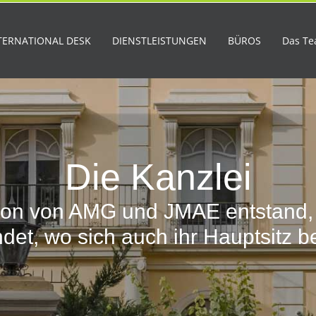
TERNATIONAL DESK
DIENSTLEISTUNGEN
BÜROS
Das T
Die Kanzlei
sion von AMG und JMAE entstand,
det, wo sich auch ihr Hauptsitz be