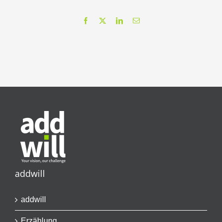
Facebook
X
LinkedIn
Email
addwill
addwill
Erzählung