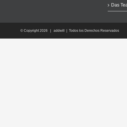
Das Te
© Copyright
2026 | addwill | Todos los Derechos Reservados