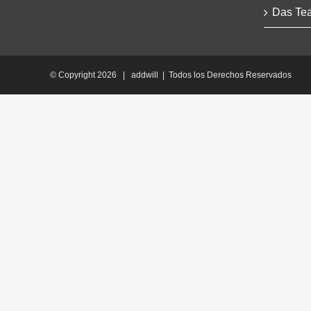
Das Te
© Copyright
2026 | addwill | Todos los Derechos Reservados