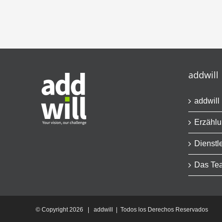
addwill
addwill
Erzähl
Dienstl
Das Te
© Copyright
2026 | addwill | Todos los Derechos Reservados