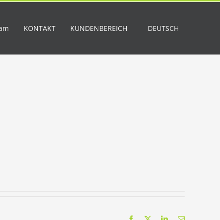
eam
KONTAKT
KUNDENBEREICH
DEUTSCH
Facebook
X
LinkedIn
Email