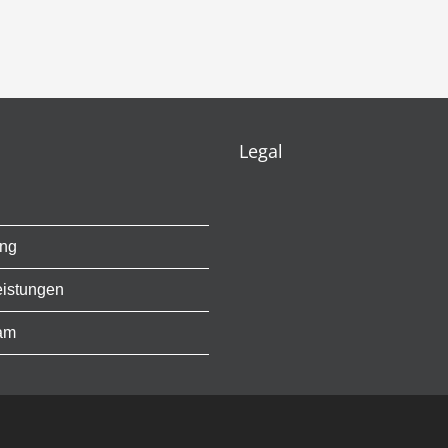
Legal
ung
eistungen
am