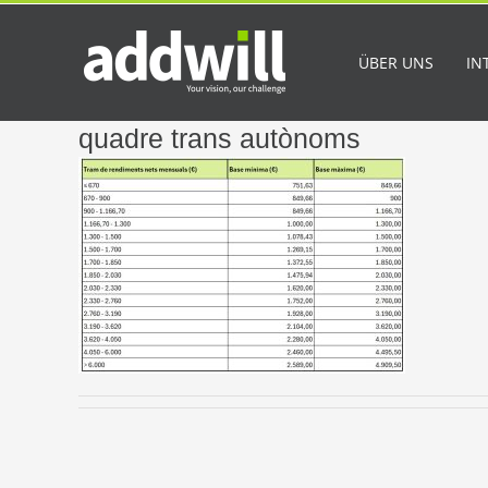
Skip
to
content
ÜBER UNS
IN
quadre trans autònoms