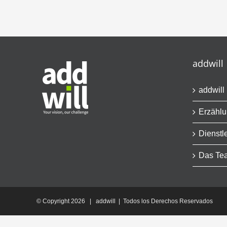
addwill
addwill
Erzähl
Dienstl
Das Te
© Copyright
2026 | addwill | Todos los Derechos Reservados