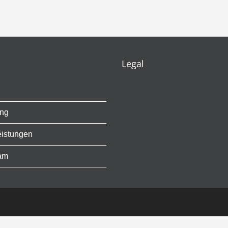
Legal
ung
eistungen
am