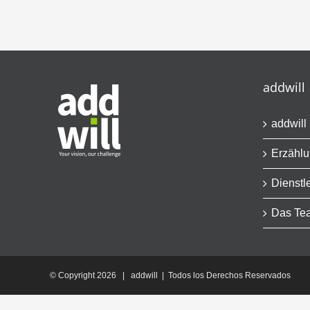
addwill
addwill
Erzähl
Dienstl
Das Te
© Copyright
2026 | addwill | Todos los Derechos Reservados