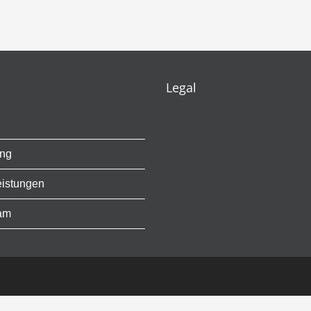
Legal
ung
eistungen
am