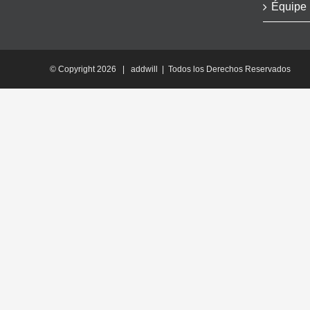
Équipe
© Copyright
2026 | addwill | Todos los Derechos Reservados