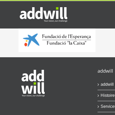
Skip
to
content
addwill
addwill
Histoire
Service