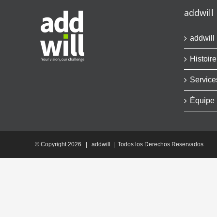
addwill
addwill
Histoire
Service
Équipe
© Copyright
2026 | addwill | Todos los Derechos Reservados