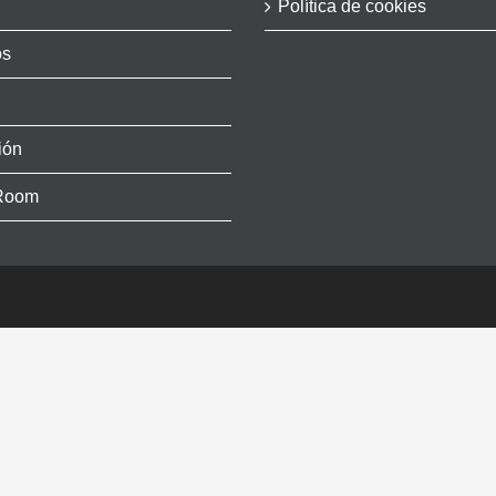
Política de cookies
os
ión
Room