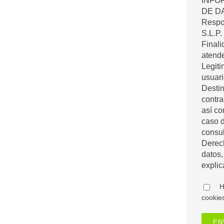
INFO
DE D
Respon
S.L.P. 
Finali
atende
Legiti
usuari
Destin
contra
así c
caso d
consul
Derech
datos,
explic
H
cookie