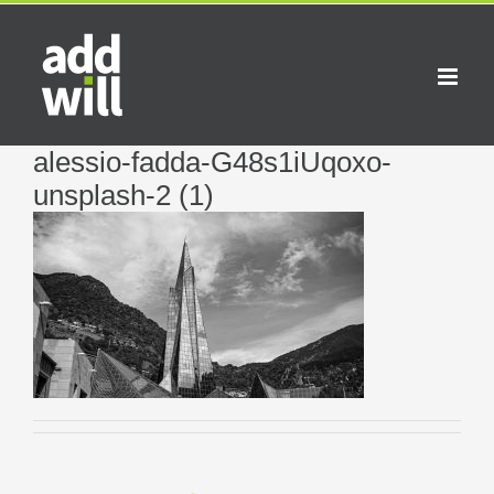
Saltar
al
contenido
alessio-fadda-G48s1iUqoxo-
unsplash-2 (1)