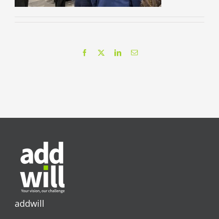
Facebook
X
LinkedIn
Correo
electrónico
addwill