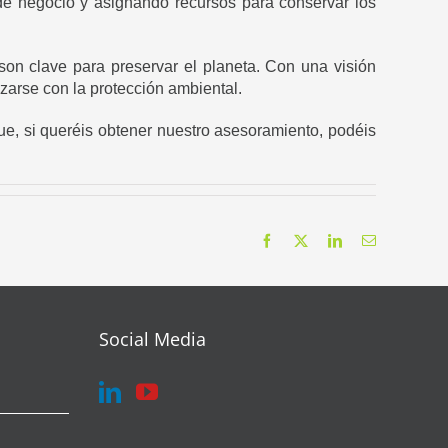
de negocio y asignando recursos para conservar los
on clave para preservar el planeta. Con una visión
arse con la protección ambiental.
ue, si queréis obtener nuestro asesoramiento, podéis
Facebook
X
LinkedIn
Correo
electrónico
Social Media