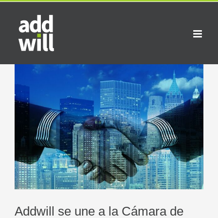
Saltar
al
contenido
Ver
imagen
más
grande
Addwill se une a la Cámara de