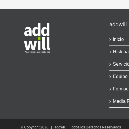
addwill
Inicio
Historia
Servici
Equipo
Formac
Media 
© Copyright
2026 | addwill | Todos los Derechos Reservados