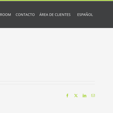
 ROOM
CONTACTO
ÁREA DE CLIENTES
ESPAÑOL
Facebook
X
LinkedIn
Correo
electrónico