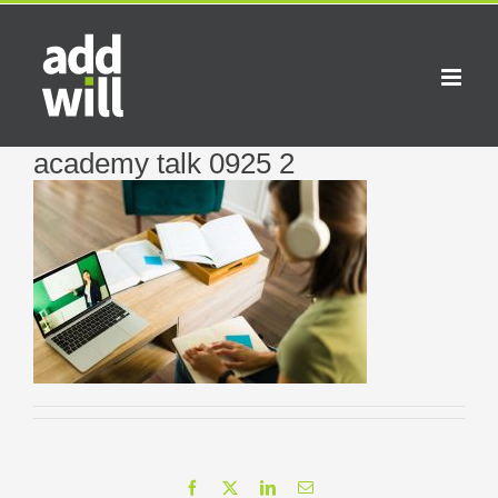
Saltar
al
contenido
academy talk 0925 2
Facebook
X
LinkedIn
Correo