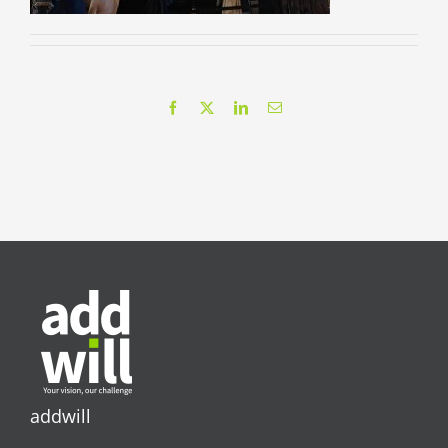
Facebook
X
LinkedIn
Correo
electrónico
addwill