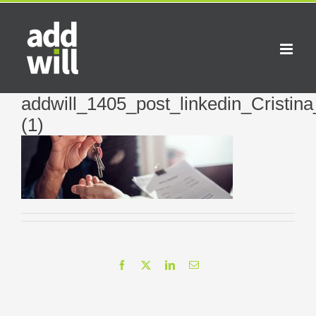
Saltar
al
contenido
addwill_1405_post_linkedin_Cristin
(1)
Facebook
X
LinkedIn
Correo
electrónico