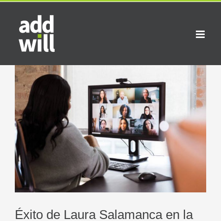
Saltar
al
contenido
Ver
imagen
más
grande
Éxito de Laura Salamanca en la