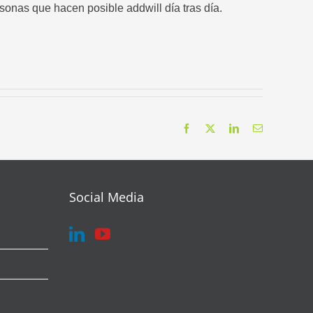
sonas que hacen posible addwill día tras día.
Facebook
X
LinkedIn
Correo
electrónico
Social Media