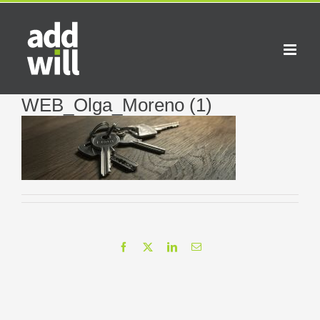
Saltar
al
contenido
WEB_Olga_Moreno (1)
Facebook
X
LinkedIn
Correo
electrónico