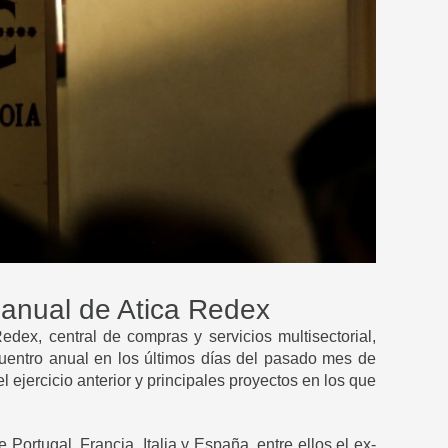
 anual de Atica Redex
dex, central de compras y servicios multisectorial,
uentro anual en los últimos días del pasado mes de
ejercicio anterior y principales proyectos en los que
ortugal, Francia, Italia y España, entre ellos el ex-