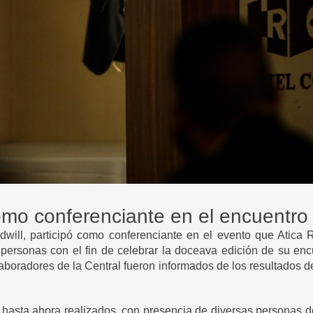
omo conferenciante en el encuentro
will, participó como conferenciante en el evento que Atica Re
personas con el fin de celebrar la doceava edición de su enc
boradores de la Central fueron informados de los resultados del 
 hasta ahora realizados, con presencia de diversas personas de P