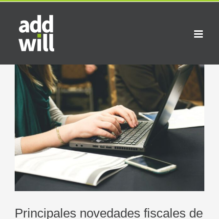
Saltar
al
contenido
Ver
imagen
más
grande
Principales novedades fiscales de