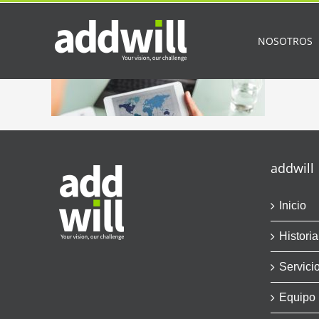
Saltar
al
contenido
NOSOTROS
addwill
Inicio
Historia
Servici
Equipo