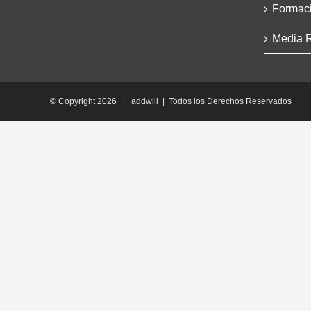
Formac
Media 
© Copyright
2026 | addwill | Todos los Derechos Reservados