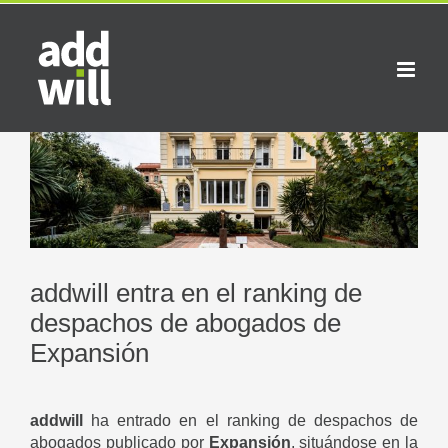
Saltar
al
contenido
Ver
imagen
más
grande
addwill entra en el ranking de
despachos de abogados de
Expansión
addwill
ha entrado en el ranking de despachos de
abogados publicado por
Expansión
, situándose en la