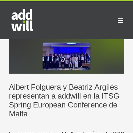
Saltar
al
contenido
Ver
imagen
más
grande
Albert Folguera y Beatriz Argilés
representan a addwill en la ITSG
Spring European Conference de
Malta