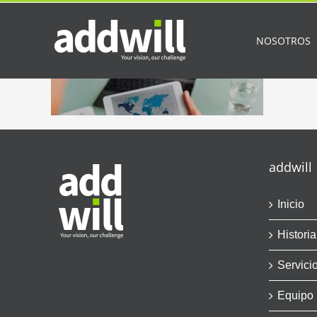
Saltar
al
contenido
NOSOTROS
addwill
Inicio
Historia
Servici
Equipo