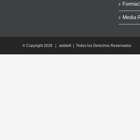
Formac
Media 
© Copyright
2026 | addwill | Todos los Derechos Reservados