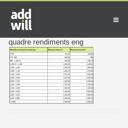
Saltar
al
contenido
quadre rendiments eng