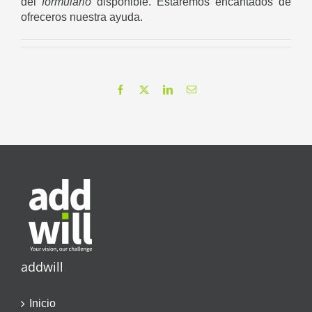
del
formulario
disponible. Estaremos encantados de
ofreceros nuestra ayuda.
Facebook
X
LinkedIn
Correo
electrónico
addwill
Inicio