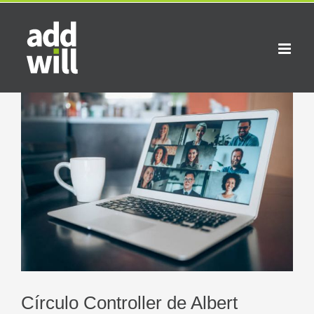
Saltar
al
contenido
Ver
imagen
más
grande
Círculo Controller de Albert