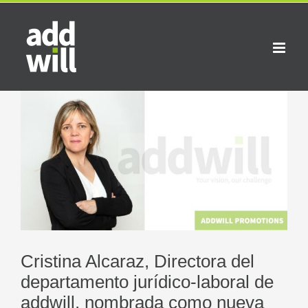
Saltar
al
contenido
Ver
imagen
más
grande
Cristina Alcaraz, Directora del
departamento jurídico-laboral de
addwill, nombrada como nueva