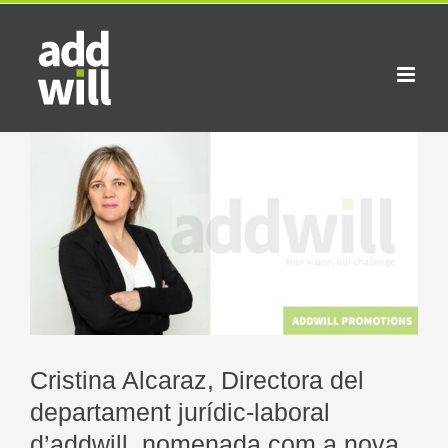
Skip
to
content
View
Larger
Image
Cristina Alcaraz, Directora del
departament jurídic-laboral
d’addwill, nomenada com a nova