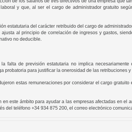
cción de los salarios de tres directivos de una empresa que t
laboral y que, al ser el cargo de administrador gratuito según
ión estatutaria del carácter retribuido del cargo de administrado
ajusta al principio de correlación de ingresos y gastos, siendo
nativo no deducible.
la falta de previsión estatutaria no implica necesariamente
 probatoria para justificar la onerosidad de las retribuciones y 
ujeron estas remuneraciones por considerar el cargo gratuito e
n en este ámbito para ayudar a las empresas afectadas en el a
vés del teléfono +34 934 875 200, el correo electrónico comun