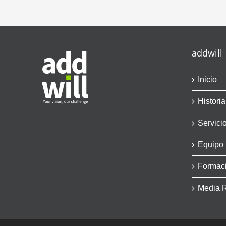
addwill
Inicio
Historia
Servici
Equipo
Formac
Media 