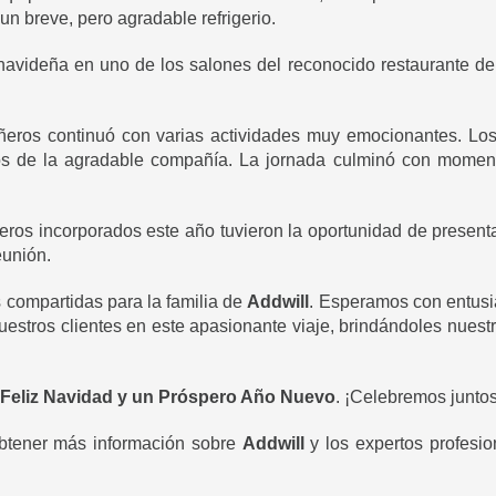
un breve, pero agradable refrigerio.
navideña en uno de los salones del reconocido restaurante 
ñeros continuó con varias actividades muy emocionantes. L
os de la agradable compañía. La jornada culminó con momento
ros incorporados este año tuvieron la oportunidad de presenta
eunión.
s compartidas para la familia de
Addwill
. Esperamos con entusi
stros clientes en este apasionante viaje, brindándoles nuest
Feliz Navidad y un Próspero Año Nuevo
. ¡Celebremos junto
obtener más información sobre
Addwill
y los expertos profesi