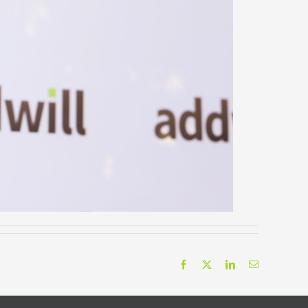
Facebook
X
LinkedIn
Correo
electrónico