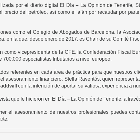
izada por el diario digital El Día – La Opinión de Tenerife, 
l precio del petróleo, así como el afán por recaudar por parte
tuciones como el Colegio de Abogados de Barcelona, la Asocia
ea, en la que, desde enero de 2017, es Chair de su Comité Fisc
ón como vicepresidenta de la CFE, la Confederación Fiscal Eu
700.000 especialistas tributarios a nivel europeo.
s referentes en cada área de práctica para que nuestros clie
 el asesoramiento financiero. Stella Raventós, quien representa
a
addwill
con la intención de aportar su valiosa experiencia a n
vista que le hicieron en El Día – La Opinión de Tenerife, a travé
ner el asesoramiento de nuestros profesionales puedes
cont
rte.