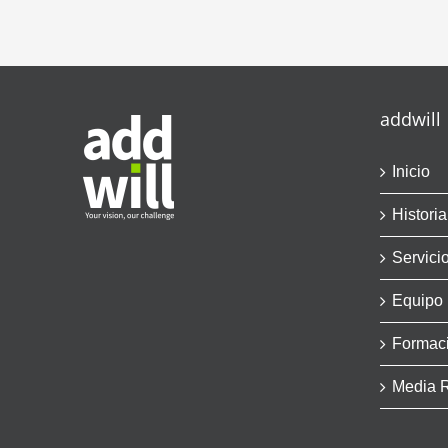
addwill
Inicio
Historia
Servici
Equipo
Formac
Media 