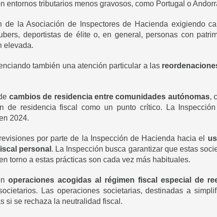
n entornos tributarios menos gravosos, como Portugal o Andorr
n de la Asociación de Inspectores de Hacienda exigiendo camb
ubers, deportistas de élite o, en general, personas con pat
n elevada.
denciando también una atención particular a las
reordenaciones
 de
cambios de residencia entre comunidades autónomas
, 
ón de residencia fiscal como un punto crítico. La Inspecci
 en 2024.
revisiones por parte de la Inspección de Hacienda hacia el
us
fiscal personal
. La Inspección busca garantizar que estas soc
s en torno a estas prácticas son cada vez más habituales.
 en
operaciones acogidas al régimen fiscal especial de re
societarios. Las operaciones societarias, destinadas a simpli
 si se rechaza la neutralidad fiscal.