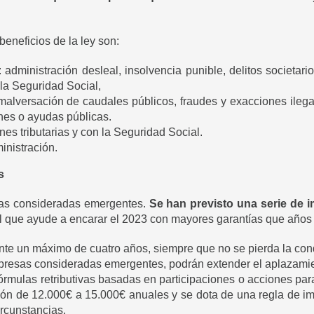
eneficios de la ley son:
: administración desleal, insolvencia punible, delitos societari
 la Seguridad Social,
, malversación de caudales públicos, fraudes y exacciones ilega
nes o ayudas públicas.
nes tributarias y con la Seguridad Social.
inistración.
s
sas consideradas emergentes.
Se han previsto una serie de i
l que ayude a encarar el 2023 con mayores garantías que años a
ante un máximo de cuatro años, siempre que no se pierda la c
mpresas consideradas emergentes, podrán extender el aplazamien
 fórmulas retributivas basadas en participaciones o acciones par
ón de 12.000€ a 15.000€ anuales y se dota de una regla de imp
rcunstancias.