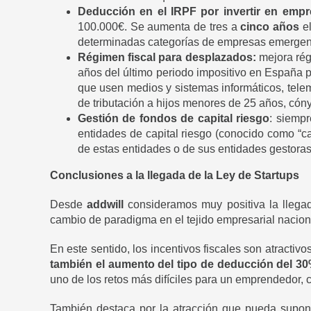
Deducción en el IRPF por invertir en emp
100.000€. Se aumenta de tres a
cinco años
el
determinadas categorías de empresas emergen
Régimen fiscal para desplazados:
mejora ré
años del último periodo impositivo en España p
que usen medios y sistemas informáticos, telem
de tributación a hijos menores de 25 años, cóny
Gestión de fondos de capital riesgo
: siempr
entidades de capital riesgo (conocido como “c
de estas entidades o de sus entidades gestoras
Conclusiones a la llegada de la Ley de Startups
Desde
addwill
consideramos muy positiva la llegad
cambio de paradigma en el tejido empresarial naciona
En este sentido, los incentivos fiscales son atractivo
también el aumento del tipo de deducción del 3
uno de los retos más difíciles para un emprendedor, c
También destaca por la atracción que pueda supone