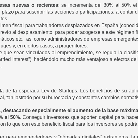
resas nuevas o recientes
: se incrementa del 30% al 50% el
 plazo para suscribir las acciones o participaciones, a contar d
tes.
gimen fiscal para trabajadores desplazados en España (conoci
revio al desplazamiento, para poder acogerse a este régimen fi
áticos etc., así como administradores de empresas emergentes.
uges y, en ciertos casos, a progenitores.
e que sean vinculados al emprendimiento, se regula la clasific
arried interest”), haciéndolo mucho más ventajoso a efectos d
.
a de la esperada Ley de Startups. Los beneficios de su apl
l, tan lastrado por su burocracia y constantes cambios normati
s,
destacando especialmente el aumento de la base máxima 
0% al 50%
. Conseguir inversores que aporten capital para hac
on lo que con este beneficio fiscal para los inversores se podrá
r para emprendedores y “nómadas digitales” extranjeros, la m