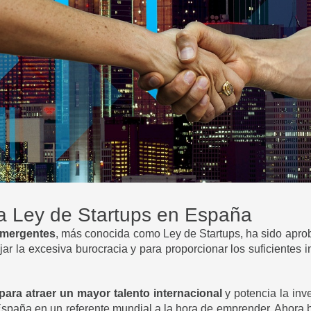
va Ley de Startups en España
Emergentes
, más conocida como Ley de Startups, ha sido apro
jar la excesiva burocracia y para proporcionar los suficientes
para atraer un mayor talento internacional
y potencia la inv
spaña en un referente mundial a la hora de emprender. Ahora 