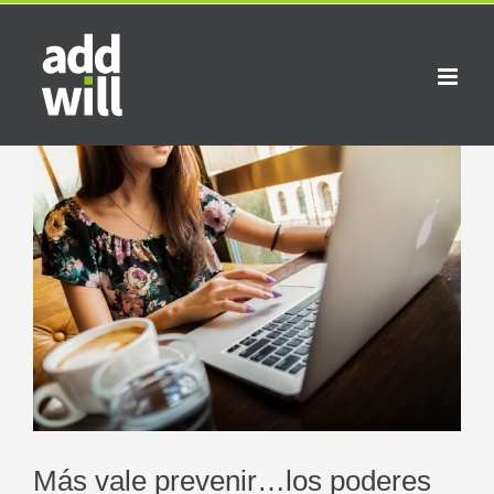
Saltar
al
contenido
Ver
imagen
más
grande
Más vale prevenir…los poderes