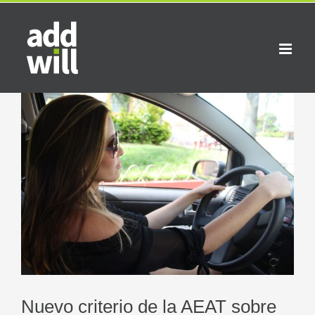
Saltar
al
contenido
Ver
imagen
más
grande
Nuevo criterio de la AEAT sobre