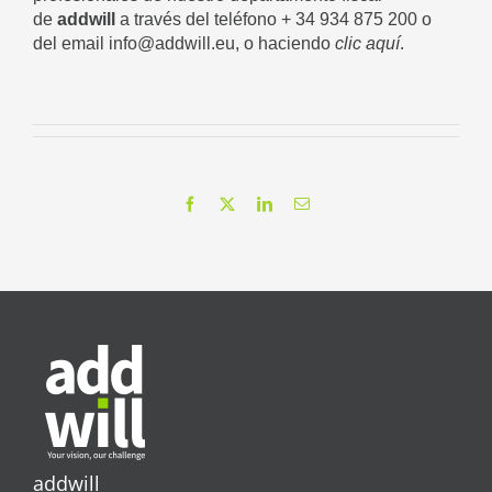
de
addwill
a través del teléfono + 34 934 875 200 o
del email info@addwill.eu, o haciendo
clic aquí
.
Facebook
X
LinkedIn
Correo
electrónico
addwill