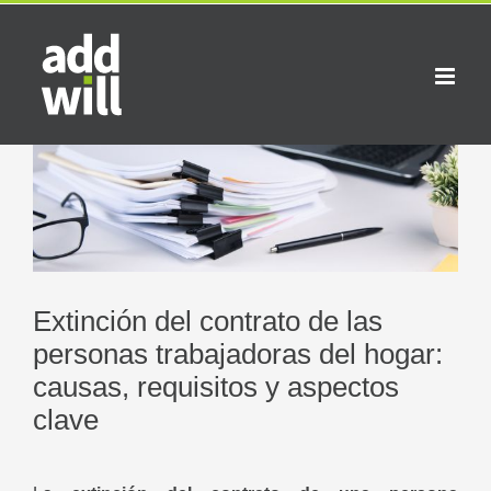
Saltar
al
contenido
Ver
imagen
más
grande
Extinción del contrato de las
personas trabajadoras del hogar:
causas, requisitos y aspectos
clave