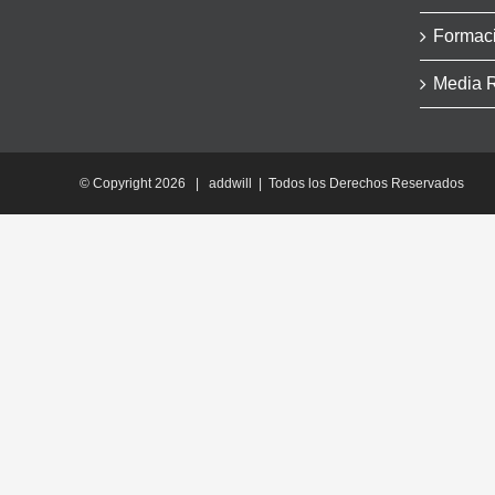
Formac
Media 
© Copyright
2026 | addwill | Todos los Derechos Reservados