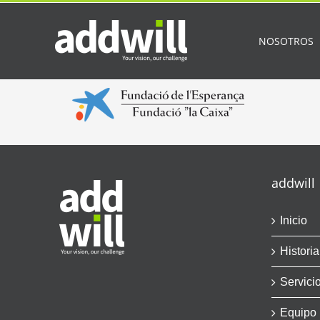
Saltar
al
contenido
NOSOTROS
addwill
Inicio
Historia
Servici
Equipo