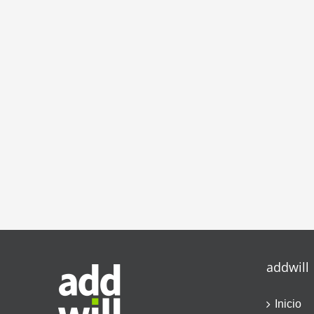
addwill
Inicio