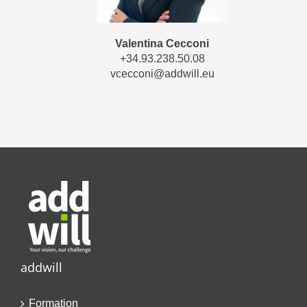
Valentina Cecconi
+34.93.238.50.08
vcecconi@addwill.eu
addwill
Formation