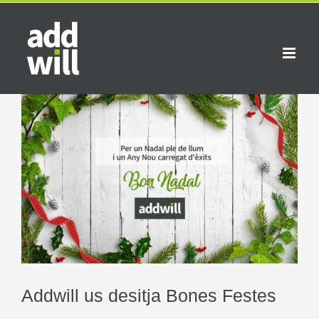
Skip
to
content
View
Larger
Image
Addwill us desitja Bones Festes