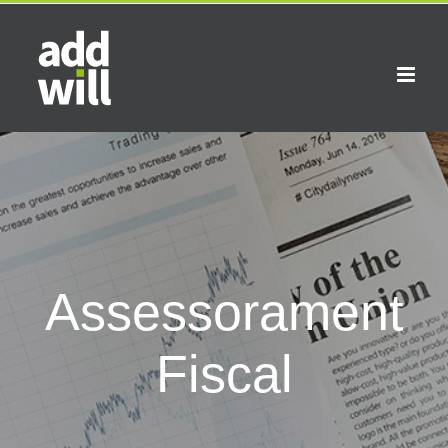
Skip
to
content
Assessorament
Fiscal