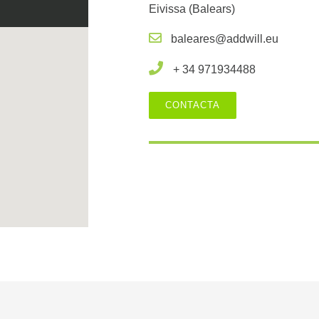
Eivissa (Balears)
baleares@addwill.eu
+ 34
971934488
CONTACTA