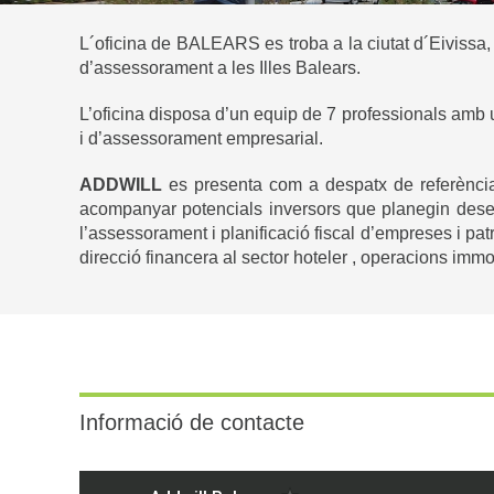
L´oficina de BALEARS es troba a la ciutat d´Eivissa, 
d’assessorament a les Illes Balears.
L’oficina disposa d’un equip de 7 professionals amb u
i d’assessorament empresarial.
ADDWILL
es presenta com a despatx de referència a
acompanyar potencials inversors que planegin desenv
l’assessorament i planificació fiscal d’empreses i patr
direcció financera al sector hoteler , operacions imm
Informació de contacte