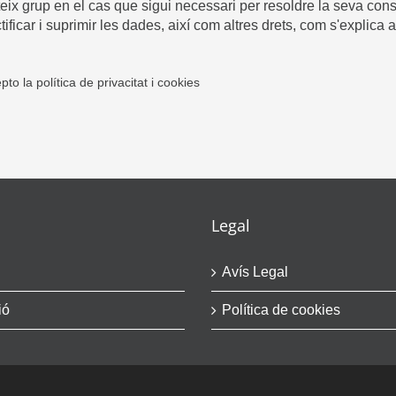
ix grup en el cas que sigui necessari per resoldre la seva cons
tificar i suprimir les dades, així com altres drets, com s'explica 
epto la política de privacitat i cookies
Legal
Avís Legal
ió
Política de cookies