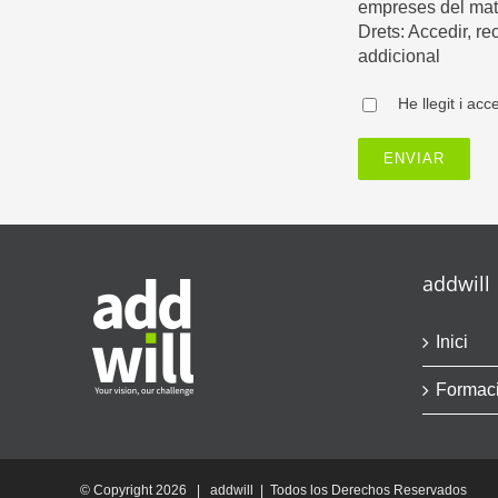
empreses del mate
Drets: Accedir, rec
addicional
He llegit i acc
addwill
Inici
Formac
© Copyright
2026 | addwill | Todos los Derechos Reservados