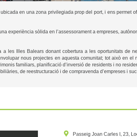
ubicada en una zona privilegiada prop del port, i ens permet of
na experiència sòlida en l’assessorament a empreses, autònoms i 
 les Illes Balears donant cobertura a les oportunitats de neg
olupar nous projectes en aquesta comunitat; tot això en el ma
imonis familiars, planificació d’inversió de residents i no resid
obiliàries, de reestructuració i de compravenda d’empreses i suc
Passeig Joan Carles I, 23, Lo