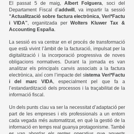
El passat 5 de maig,
Albert Folguera
, soci del
Departament Fiscal d’
addwill
, va impartir la sessió
“Actualització sobre factura electrònica, Veri*Factu
i VIDA”
, organitzada per
Wolters Kluwer Tax &
Accounting España
.
La sessió es va centrar en el procés de transformació
que està vivint l’àmbit de la facturació, impulsat per la
digitalització i la incorporació progressiva de noves
obligacions normatives. Durant la jornada es van
analitzar els principals canvis associats a la factura
electrònica, així com l’impacte del s
istema Veri*Factu
i del marc VIDA
, especialment pel que fa a
l’estandardització dels processos i la traçabilitat de la
informació fiscal.
Un dels punts clau va ser la necessitat d’adaptació per
part de les empreses i els professionals a un entorn
cada vegada més automatitzat, en què la gestió de la
informació en temps real guanya protagonisme. També
es van abordar els reptes operatius que aquests