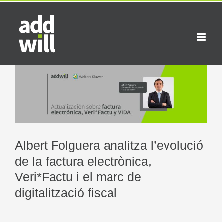
Skip
to
content
View
Larger
Image
Albert Folguera analitza l’evolució
de la factura electrònica,
Veri*Factu i el marc de
digitalització fiscal