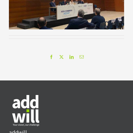
Facebook
X
LinkedIn
Email
addwill