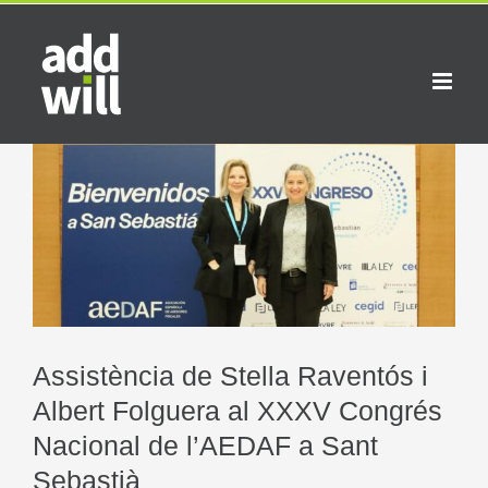
Skip
to
content
View
Larger
Image
Assistència de Stella Raventós i
Albert Folguera al XXXV Congrés
Nacional de l’AEDAF a Sant
Sebastià