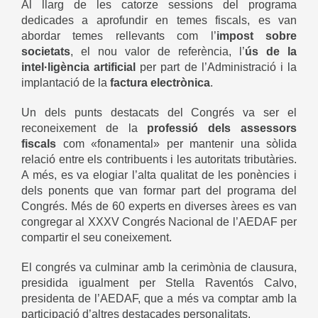
Al llarg de les catorze sessions del programa
dedicades a aprofundir en temes fiscals, es van
abordar temes rellevants com l’
impost sobre
societats
, el nou valor de referència, l’
ús de la
intel·ligència artificial
per part de l’Administració i la
implantació de la
factura electrònica
.
Un dels punts destacats del Congrés va ser el
reconeixement de la
professió dels assessors
fiscals
com «fonamental» per mantenir una sòlida
relació entre els contribuents i les autoritats tributàries.
A més, es va elogiar l’alta qualitat de les ponències i
dels ponents que van formar part del programa del
Congrés. Més de 60 experts en diverses àrees es van
congregar al XXXV Congrés Nacional de l’AEDAF per
compartir el seu coneixement.
El congrés va culminar amb la cerimònia de clausura,
presidida igualment per Stella Raventós Calvo,
presidenta de l’AEDAF, que a més va comptar amb la
participació d’altres destacades personalitats.