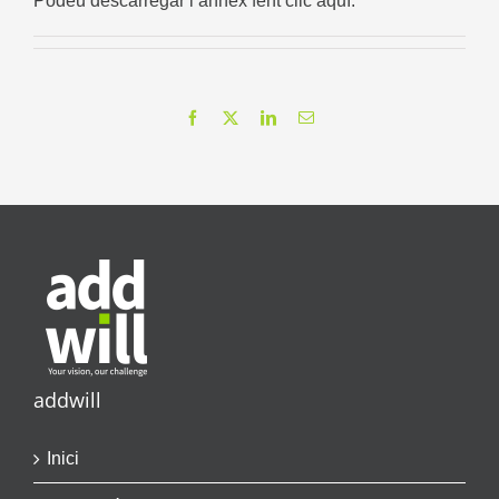
Podeu descarregar l’annex fent
clic aquí
.
Facebook
X
LinkedIn
Email
addwill
Inici