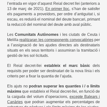
l’entrada en vigor d’aquest Reial decret llei (anteriors a
13 de març de 2021).
En primer lloc
, s’han de satisfer
els pagaments a proveïdors, per ordre d’antiguitat i, si
escau, es reduirà el nominal del deute bancari, primant
la reducció del nominal del deute amb aval públic.
Les
Comunitats Autònomes
i les ciutats de Ceuta i
Melilla
realitzaran les corresponents convocatòries
per
a l’assignació de les ajudes directes als destinataris
situats en els seus territoris i assumiran la tramitació i
gestió de les sol·licituds.
El Reial decret-llei
estableix el marc bàsic
dels
requisits per poder ser destinatari de la nova línia i els
criteris per a fixar la quantia de l’ajuda.
Els ajuts no
podran superar les quanties i / o límits
màxims
que estableix el Reial decret-llei, en funció de
la caiguda del volum d’operacions,
excepte Balears i
Canàries
que podran augmentar els percentatges de