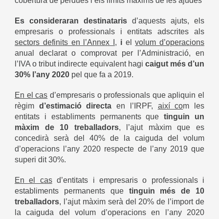
cobertura de pèrdues i els límits màxims de les ajudes
Es consideraran destinataris
d’aquests ajuts, els
empresaris o professionals i entitats adscrites als
sectors definits en l’Annex I
,
i
el
volum d’operacions
anual declarat o comprovat per l’Administració, en
l’IVA o tribut indirecte equivalent hagi
caigut més d’un
30% l’any 2020
pel que fa a 2019.
En el cas
d’empresaris o professionals que apliquin el
règim
d’estimació directa
en l’IRPF,
així co
m les
entitats i establiments permanents que
tinguin un
màxim de 10 treballadors
, l’ajut màxim que es
concedirà serà del 40% de la caiguda del volum
d’operacions l’any 2020 respecte de l’any 2019 que
superi dit 30%.
En el cas
d’entitats i empresaris o professionals i
establiments permanents que
tinguin més de 10
treballadors
, l’ajut màxim serà del 20% de l’import de
la caiguda del volum d’operacions en l’any 2020